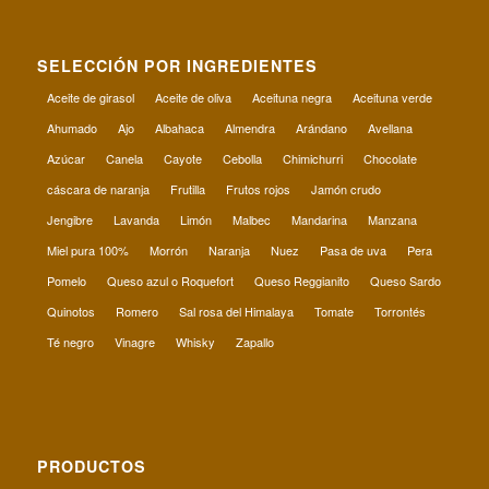
SELECCIÓN POR INGREDIENTES
Aceite de girasol
Aceite de oliva
Aceituna negra
Aceituna verde
Ahumado
Ajo
Albahaca
Almendra
Arándano
Avellana
Azúcar
Canela
Cayote
Cebolla
Chimichurri
Chocolate
cáscara de naranja
Frutilla
Frutos rojos
Jamón crudo
Jengibre
Lavanda
Limón
Malbec
Mandarina
Manzana
Miel pura 100%
Morrón
Naranja
Nuez
Pasa de uva
Pera
Pomelo
Queso azul o Roquefort
Queso Reggianito
Queso Sardo
Quinotos
Romero
Sal rosa del Himalaya
Tomate
Torrontés
Té negro
Vinagre
Whisky
Zapallo
PRODUCTOS