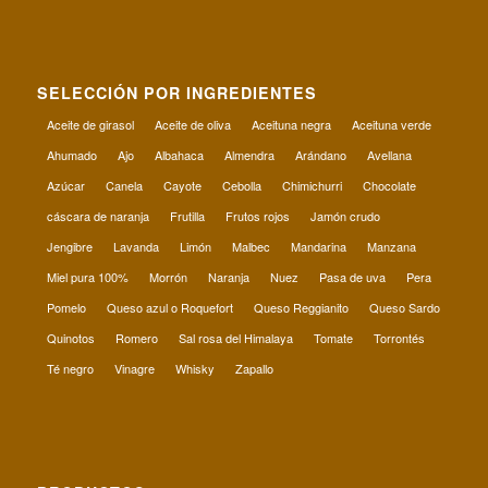
SELECCIÓN POR INGREDIENTES
Aceite de girasol
Aceite de oliva
Aceituna negra
Aceituna verde
Ahumado
Ajo
Albahaca
Almendra
Arándano
Avellana
Azúcar
Canela
Cayote
Cebolla
Chimichurri
Chocolate
cáscara de naranja
Frutilla
Frutos rojos
Jamón crudo
Jengibre
Lavanda
Limón
Malbec
Mandarina
Manzana
Miel pura 100%
Morrón
Naranja
Nuez
Pasa de uva
Pera
Pomelo
Queso azul o Roquefort
Queso Reggianito
Queso Sardo
Quinotos
Romero
Sal rosa del Himalaya
Tomate
Torrontés
Té negro
Vinagre
Whisky
Zapallo