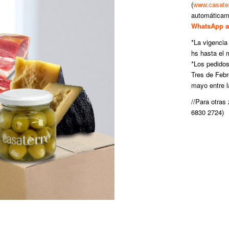
(
www.casater
automáticame
WhatsApp al
*La vigencia
hs hasta el 
*Los pedido
Tres de Febr
mayo entre l
//Para otras
6830 2724
)