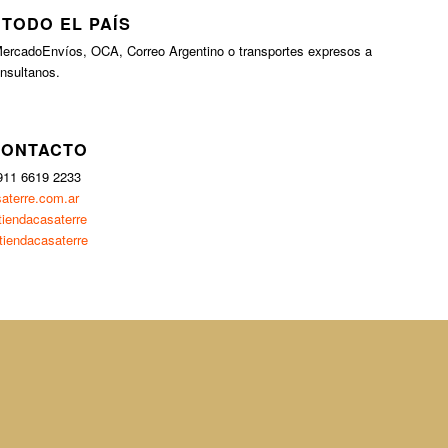
 TODO EL PAÍS
ercadoEnvíos, OCA, Correo Argentino o transportes expresos a
onsultanos.
CONTACTO
911 6619 2233
aterre.com.ar
iendacasaterre
tiendacasaterre