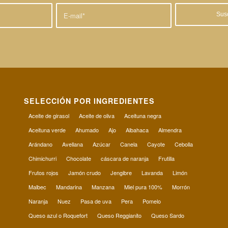
SELECCIÓN POR INGREDIENTES
Aceite de girasol
Aceite de oliva
Aceituna negra
Aceituna verde
Ahumado
Ajo
Albahaca
Almendra
Arándano
Avellana
Azúcar
Canela
Cayote
Cebolla
Chimichurri
Chocolate
cáscara de naranja
Frutilla
Frutos rojos
Jamón crudo
Jengibre
Lavanda
Limón
Malbec
Mandarina
Manzana
Miel pura 100%
Morrón
Naranja
Nuez
Pasa de uva
Pera
Pomelo
Queso azul o Roquefort
Queso Reggianito
Queso Sardo