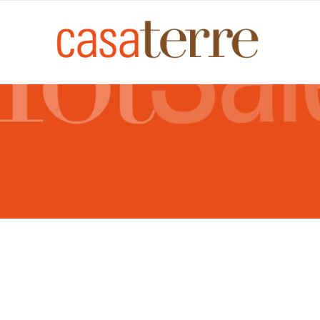
SALE
HOT
10, 11 y 12 de Mayo ’21